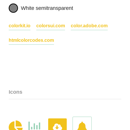
White semitransparent
colorkit.io
colorsui.com
color.adobe.com
htmlcolorcodes.com
Icons